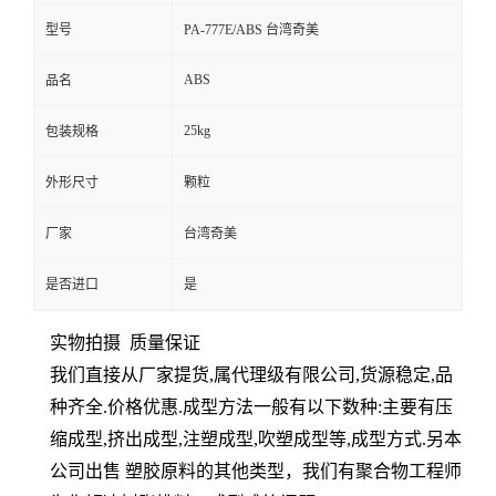
型号
PA-777E/ABS 台湾奇美
ABS
品名
25kg
包装规格
外形尺寸
颗粒
厂家
台湾奇美
是否进口
是
实物拍摄
质量保证
我们直接从厂家提货
,
属代理级有限公司
,
货源稳定
,
品
种齐全
.
价格优惠
.
成型方法一般有以下数种
:
主要有压
缩成型
,
挤出成型
,
注塑成型
,
吹塑成型等
,
成型方式
.
另本
公司出售 塑胶原料的其他类型，我们有聚合物工程师