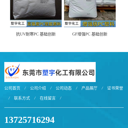
抗UV耐寒PC 基础创新
GF增强PC 基础创新
EXL9034塑料
EXL5429S紫外线稳定 阻燃
公司首页
/
公司介绍
/
公司动态
/
产品展厅
/
证书荣誉
/
联系方式
/
在线留言
/
13725716294