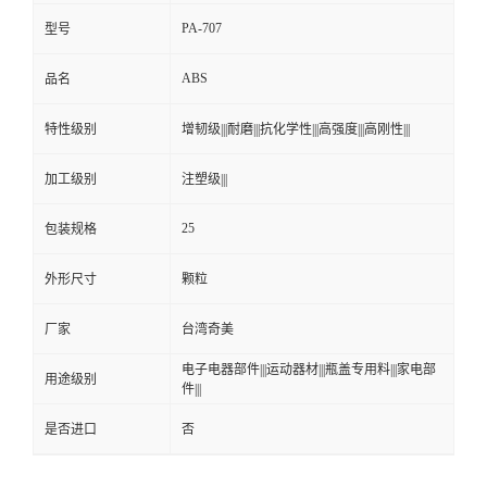
PA-707
型号
ABS
品名
特性级别
增韧级|||耐磨|||抗化学性|||高强度|||高刚性|||
加工级别
注塑级|||
25
包装规格
外形尺寸
颗粒
厂家
台湾奇美
电子电器部件|||运动器材|||瓶盖专用料|||家电部
用途级别
件|||
是否进口
否