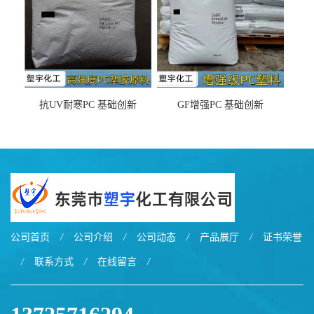
抗UV耐寒PC 基础创新
GF增强PC 基础创新
EXL9034塑料
EXL5429S紫外线稳定 阻燃
公司首页
/
公司介绍
/
公司动态
/
产品展厅
/
证书荣誉
/
联系方式
/
在线留言
/