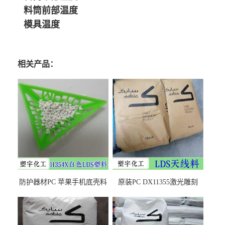
料筒前部温度
模具温度
相关产品：
防护器材PC 苹果手机底壳料
原装PC DX11355激光雕刻
DX11354X货源充足，无后顾
LDS塑料 材质证明
之忧