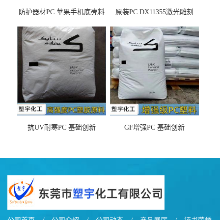
防护器材PC 苹果手机底壳料
原装PC DX11355激光雕刻
DX11354X货源充足，无后顾
LDS塑料 材质证明
之忧
抗UV耐寒PC 基础创新
GF增强PC 基础创新
EXL9034塑料
EXL5429S紫外线稳定 阻燃