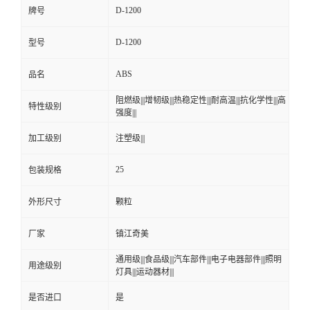
D-1200
牌号
D-1200
型号
ABS
品名
阻燃级|||增韧级|||热稳定性|||耐高温|||抗化学性|||高
特性级别
强度|||
加工级别
注塑级|||
25
包装规格
外形尺寸
颗粒
厂家
镇江奇美
通用级|||食品级|||汽车部件|||电子电器部件|||照明
用途级别
灯具|||运动器材|||
是否进口
是