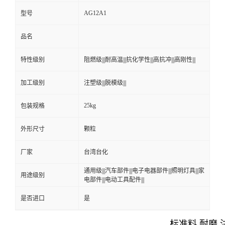
AG12A1
型号
品名
特性级别
阻燃级|||耐高温|||抗化学性|||高抗冲|||高刚性|||
加工级别
注塑级|||脱模级|||
25kg
包装规格
外形尺寸
颗粒
厂家
台湾台化
通用级|||汽车部件|||电子电器部件|||照明灯具|||家
用途级别
电部件|||电动工具配件|||
是否进口
是
标准料 耐磨 