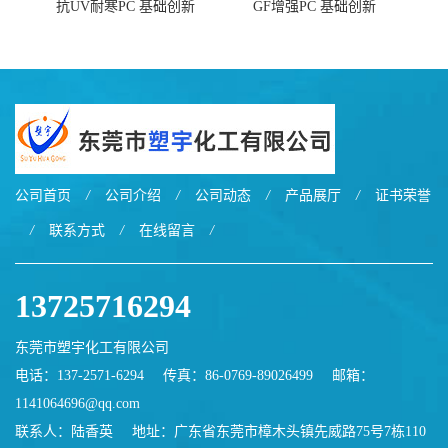
抗UV耐寒PC 基础创新
GF增强PC 基础创新
EXL9034塑料
EXL5429S紫外线稳定 阻燃
公司首页
/
公司介绍
/
公司动态
/
产品展厅
/
证书荣誉
/
联系方式
/
在线留言
/
13725716294
东莞市塑宇化工有限公司
电话：137-2571-6294
传真：86-0769-89026499
邮箱：
1141064696@qq.com
联系人：陆香英
地址：广东省东莞市樟木头镇先威路75号7栋110