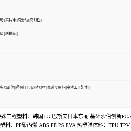
|||高抗冲|||高滑动|||高刚性|||
|||脱模级|||
电器部件|||照明灯具|||运动器材|||瓶盖专用料|||电动工具配件|||
特殊工程塑料：韩国
LG
巴斯夫日本东丽 基础沙伯创新
PC/
塑料：
PP
聚丙烯
ABS PE PS EVA
热塑弹体料：
TPU TPV