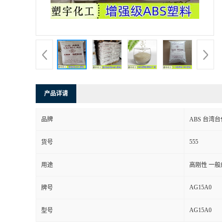
产品详请
品牌
ABS 台湾台化
555
货号
用途
高刚性 一般
AG15A0
牌号
AG15A0
型号