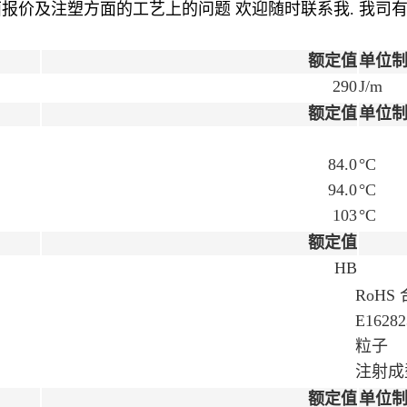
面报价及注塑方面的工艺上的问题
欢迎随时联系我
.
我
司
额定值
单位
290
J/m
额定值
单位
84.0
°C
94.0
°C
103
°C
额定值
HB
RoHS
E16282
粒子
注射成
额定值
单位