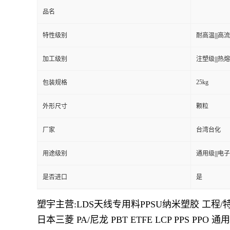
品名
特性级别
耐高温|||高流动
加工级别
注塑级|||热熔级
25kg
包装规格
外形尺寸
颗粒
厂家
台湾台化
用途级别
通用级|||电子
是否进口
是
塑宇主营
:LDS
天线专用料
PPSU
纳米塑胶 工程
/
日本三菱
PA/
尼龙
PBT ETFE LCP PPS PPO
通用