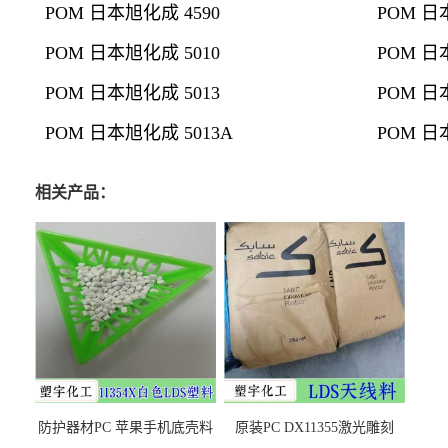
POM 日本旭化成 4590
POM 日
POM 日本旭化成 5010
POM 日
POM 日本旭化成 5013
POM 日
POM 日本旭化成 5013A
POM 日
相关产品：
防护器材PC 苹果手机底壳料
原装PC DX11355激光雕刻