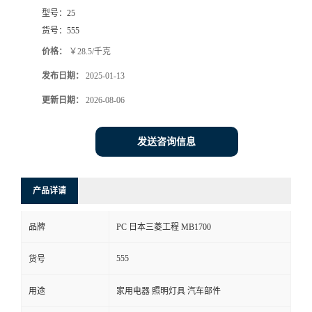
型号：
25
货号：
555
价格：
￥28.5/千克
发布日期：
2025-01-13
更新日期：
2026-08-06
发送咨询信息
产品详请
品牌
PC 日本三菱工程 MB1700
555
货号
用途
家用电器 照明灯具 汽车部件