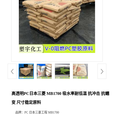
高透明PC日本三菱 MB1700 吸水率耐低温 抗冲击 抗蠕
变 尺寸稳定原料
品牌：
PC 日本三菱工程 MB1700