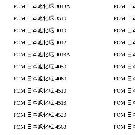
POM 日本旭化成 3013A
POM 日
POM 日本旭化成 3510
POM 日
POM 日本旭化成 4010
POM 日
POM 日本旭化成 4012
POM 日
POM 日本旭化成 4013A
POM 日
POM 日本旭化成 4050
POM 日
POM 日本旭化成 4060
POM 日
POM 日本旭化成 4510
POM 日
POM 日本旭化成 4513
POM 日
POM 日本旭化成 4520
POM 日
POM 日本旭化成 4563
POM 日