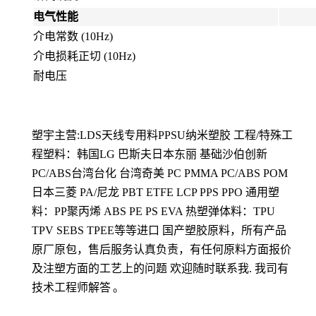
电气性能
介电常数 (10Hz)
介电损耗正切 (10Hz)
耐电压
塑宇主营
:LDS
天线专用料
PPSU
纳米塑胶 工程
/
特殊工
程塑料：韩国
LG
巴斯夫日本东丽 基础沙伯创新
PC/ABS
台湾台化 台湾奇美
PC PMMA PC/ABS POM
日本三菱
PA/
尼龙
PBT ETFE LCP PPS PPO
通用塑
料：
PP
聚丙烯
ABS PE PS EVA
热塑弹体料：
TPU
TPV SEBS TPEE
等等进口 国产塑胶原料，所有产品
原厂原包，售后服务认真负责，有任何原料方面报价
及注塑方面的工艺上的问题
欢迎随时联系我
.
我
司有
技术工程师解答
。