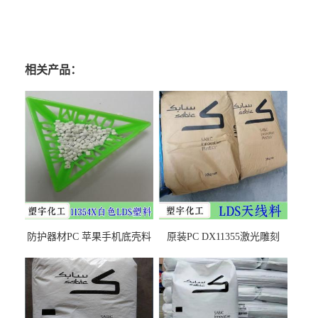
相关产品：
防护器材PC 苹果手机底壳料
原装PC DX11355激光雕刻
DX11354X货源充足，无后顾
LDS塑料 材质证明
之忧