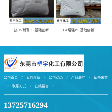
抗UV耐寒PC 基础创新
GF增强PC 基础创新
EXL9034塑料
EXL5429S紫外线稳定 阻燃
公司首页
/
公司介绍
/
公司动态
/
产品展厅
/
证书荣誉
/
联系方式
/
在线留言
/
13725716294