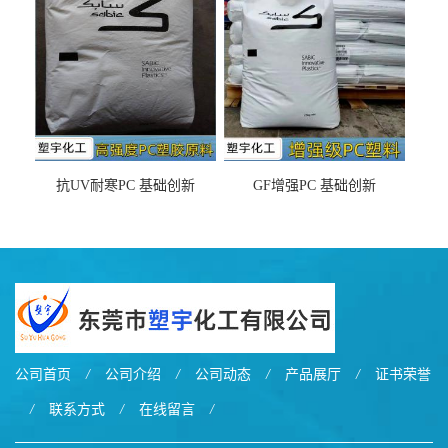
之忧
抗UV耐寒PC 基础创新
GF增强PC 基础创新
EXL9034塑料
EXL5429S紫外线稳定 阻燃
公司首页
/
公司介绍
/
公司动态
/
产品展厅
/
证书荣誉
/
联系方式
/
在线留言
/