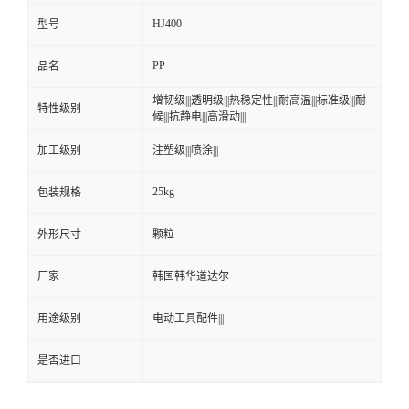
HJ400
型号
PP
品名
增韧级|||透明级|||热稳定性|||耐高温|||标准级|||耐
特性级别
候|||抗静电|||高滑动|||
加工级别
注塑级|||喷涂|||
25kg
包装规格
外形尺寸
颗粒
厂家
韩国韩华道达尔
用途级别
电动工具配件|||
是否进口