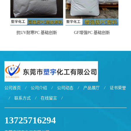
抗UV耐寒PC 基础创新
GF增强PC 基础创新
EXL9034塑料
EXL5429S紫外线稳定 阻燃
公司首页
/
公司介绍
/
公司动态
/
产品展厅
/
证书荣誉
/
联系方式
/
在线留言
/
13725716294