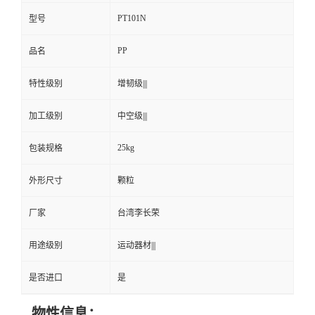
PT101N
型号
PP
品名
特性级别
增韧级|||
加工级别
中空级|||
25kg
包装规格
外形尺寸
颗粒
厂家
台湾李长荣
用途级别
运动器材|||
是否进口
是
物性信息：