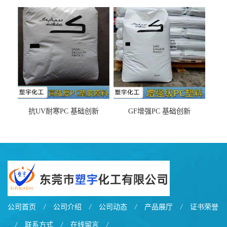
DX11354X货源充足，无后顾
LDS塑料 材质证明
之忧
抗UV耐寒PC 基础创新
GF增强PC 基础创新
EXL9034塑料
EXL5429S紫外线稳定 阻燃
公司首页
/
公司介绍
/
公司动态
/
产品展厅
/
证书荣誉
/
联系方式
/
在线留言
/