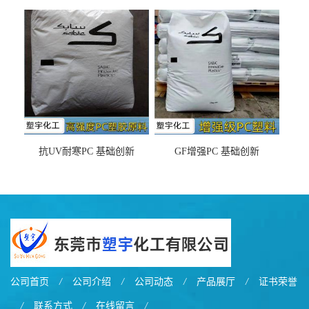
DX11354X货源充足，无后顾
LDS塑料 材质证明
之忧
抗UV耐寒PC 基础创新
GF增强PC 基础创新
EXL9034塑料
EXL5429S紫外线稳定 阻燃
公司首页
/
公司介绍
/
公司动态
/
产品展厅
/
证书荣誉
/
联系方式
/
在线留言
/