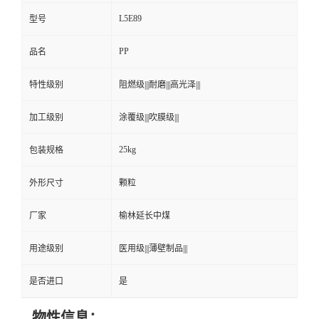
L5E89
型号
PP
品名
特性级别
阻燃级|||耐磨|||高光泽|||
加工级别
涂覆级|||吹膜级|||
25kg
包装规格
外形尺寸
颗粒
厂家
榆林延长中煤
用途级别
医用级|||薄壁制品|||
是否进口
是
物性信息：