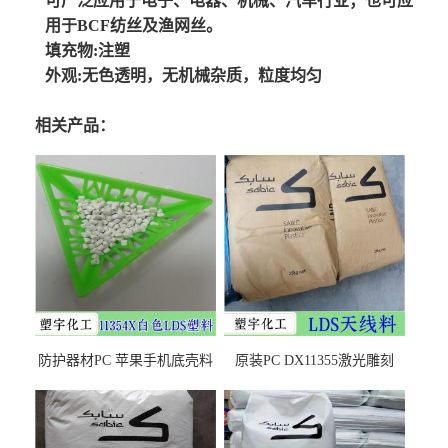
可广泛应用于电子、电器、机械、汽车行业；也可应
用于BCF纺丝及渔网丝。
填充物:注塑
外观:无色透明，无机械杂质，粒度均匀
相关产品：
防护器材PC 苹果手机底壳料
原装PC DX11355激光雕刻
DX11354X货源充足，无后顾
LDS塑料 材质证明
之忧