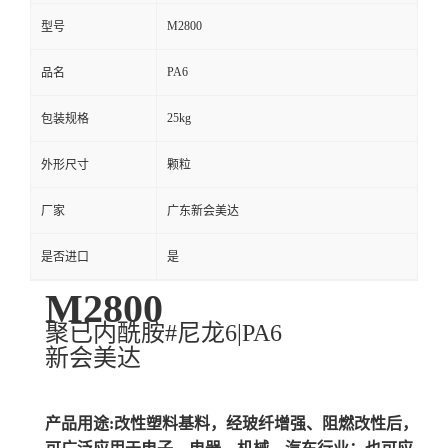
M2800
型号
PA6
品名
25kg
包装规格
外形尺寸
颗粒
厂家
广东新会美达
是否进口
是
M2800
聚已内酰胺#尼龙6|PA6
新会美达
产品用途:改性塑料基料，经玻纤增强、阻燃改性后，