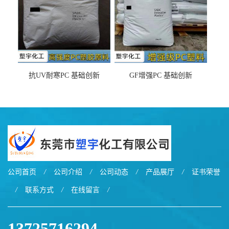
抗UV耐寒PC 基础创新
GF增强PC 基础创新
EXL9034塑料
EXL5429S紫外线稳定 阻燃
公司首页
/
公司介绍
/
公司动态
/
产品展厅
/
证书荣誉
/
联系方式
/
在线留言
/
13725716294