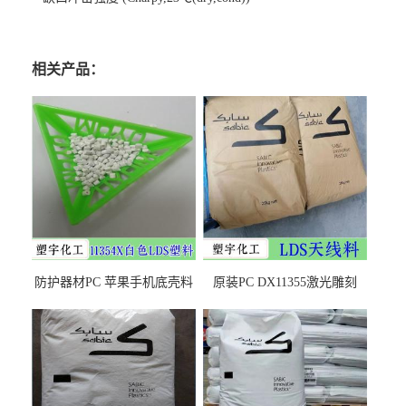
相关产品：
防护器材PC 苹果手机底壳料
原装PC DX11355激光雕刻
DX11354X货源充足，无后顾
LDS塑料 材质证明
之忧