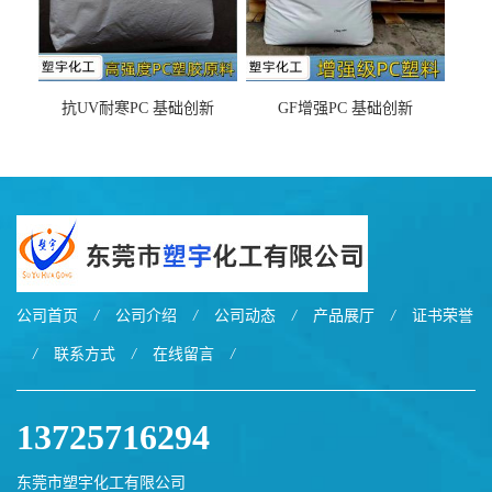
抗UV耐寒PC 基础创新
GF增强PC 基础创新
EXL9034塑料
EXL5429S紫外线稳定 阻燃
公司首页
/
公司介绍
/
公司动态
/
产品展厅
/
证书荣誉
/
联系方式
/
在线留言
/
13725716294
东莞市塑宇化工有限公司