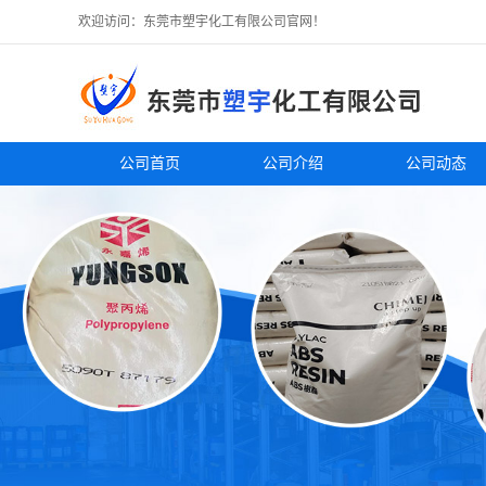
欢迎访问：东莞市塑宇化工有限公司官网！
公司首页
公司介绍
公司动态