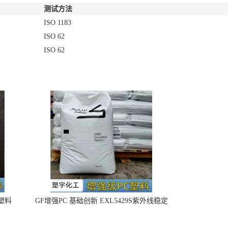
测试方法
ISO 1183
ISO 62
ISO 62
4塑料
GF增强PC 基础创新 EXL5429S紫外线稳定
阻燃