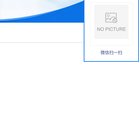
微信扫一扫