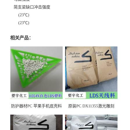
简支梁缺口冲击强度
(23℃)
(23℃)
相关产品：
防护器材PC 苹果手机底壳料
原装PC DX11355激光雕刻
DX11354X货源充足，无后顾
LDS塑料 材质证明
之忧