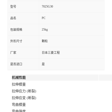
7025G30
型号
PC
品名
25kg
包装规格
外形尺寸
颗粒
厂家
日本三菱工程
是否进口
是
机械性能
拉伸模量
拉伸应力 (断裂)
拉伸应变 (断裂)
弯曲模量
弯曲强度