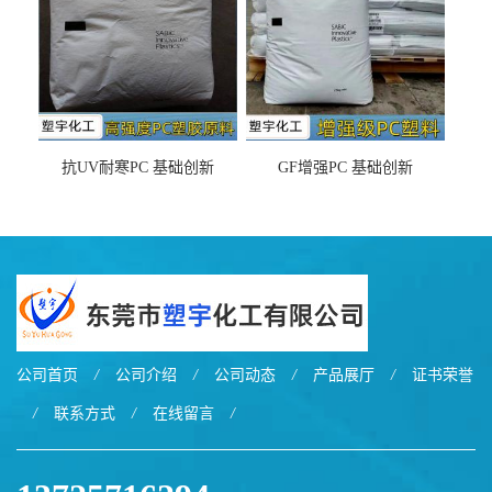
抗UV耐寒PC 基础创新
GF增强PC 基础创新
EXL9034塑料
EXL5429S紫外线稳定 阻燃
公司首页
/
公司介绍
/
公司动态
/
产品展厅
/
证书荣誉
/
联系方式
/
在线留言
/