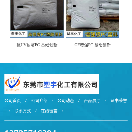
抗UV耐寒PC 基础创新
GF增强PC 基础创新
EXL9034塑料
EXL5429S紫外线稳定 阻燃
公司首页
/
公司介绍
/
公司动态
/
产品展厅
/
证书荣誉
/
联系方式
/
在线留言
/