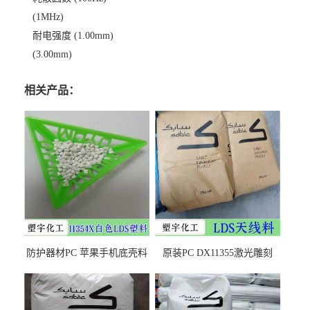
(1MHz)
耐电强度 (1.00mm)
(3.00mm)
相关产品：
防护器材PC 苹果手机底壳料
原装PC DX11355激光雕刻
DX11354X货源充足，无后顾
LDS塑料 材质证明
之忧