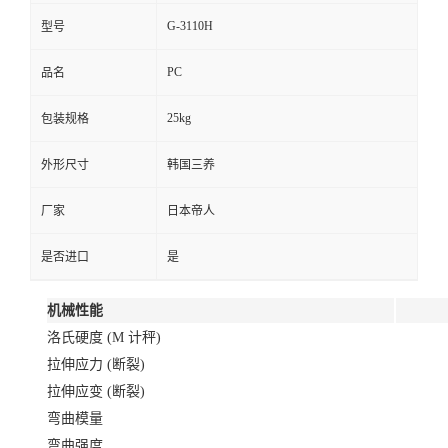
G-3110H
型号
PC
品名
25kg
包装规格
外形尺寸
韩国三养
厂家
日本帝人
是否进口
是
机械性能
洛氏硬度 (M 计秤)
拉伸应力 (断裂)
拉伸应变 (断裂)
弯曲模量
弯曲强度