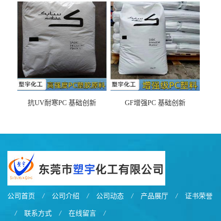
之忧
抗UV耐寒PC 基础创新
GF增强PC 基础创新
EXL9034塑料
EXL5429S紫外线稳定 阻燃
公司首页
/
公司介绍
/
公司动态
/
产品展厅
/
证书荣誉
/
联系方式
/
在线留言
/