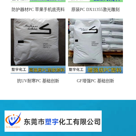
防护器材PC 苹果手机底壳料
原装PC DX11355激光雕刻
DX11354X货源充足，无后顾
LDS塑料 材质证明
之忧
抗UV耐寒PC 基础创新
GF增强PC 基础创新
EXL9034塑料
EXL5429S紫外线稳定 阻燃