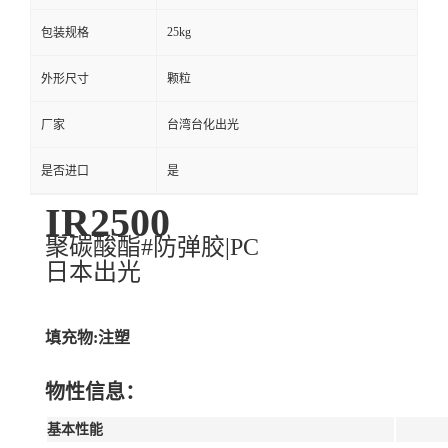
25kg
包装规格
外形尺寸
颗粒
厂家
台湾台化出光
是否进口
是
IR2500
聚碳酸酯#防弹胶|PC
日本出光
填充物:注塑
物性信息：
基本性能