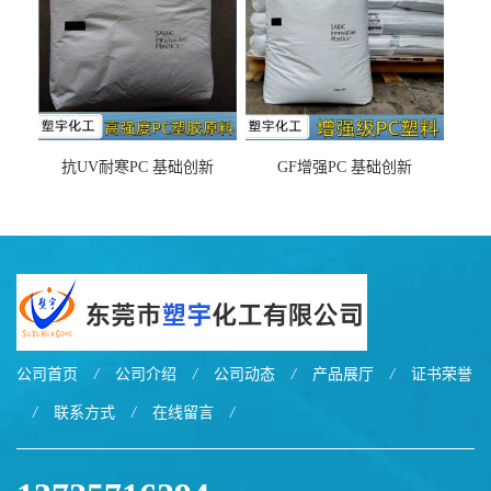
抗UV耐寒PC 基础创新
GF增强PC 基础创新
EXL9034塑料
EXL5429S紫外线稳定 阻燃
公司首页
/
公司介绍
/
公司动态
/
产品展厅
/
证书荣誉
/
联系方式
/
在线留言
/