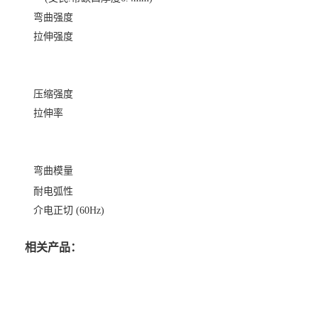
弯曲强度
拉伸强度
压缩强度
拉伸率
弯曲模量
耐电弧性
介电正切 (60Hz)
相关产品：