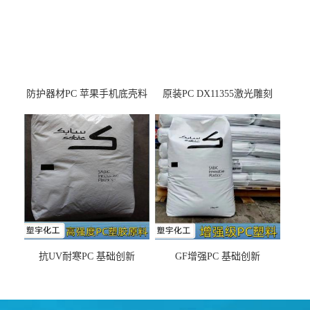
防护器材PC 苹果手机底壳料
原装PC DX11355激光雕刻
DX11354X货源充足，无后顾
LDS塑料 材质证明
之忧
抗UV耐寒PC 基础创新
GF增强PC 基础创新
EXL9034塑料
EXL5429S紫外线稳定 阻燃