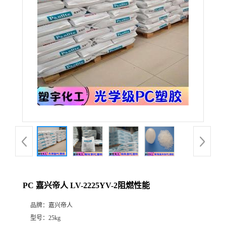
PC 嘉兴帝人 LV-2225YV-2阻燃性能
品牌：
嘉兴帝人
型号：
25kg