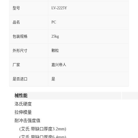
LV-2225Y
型号
PC
品名
25kg
包装规格
外形尺寸
颗粒
厂家
嘉兴帝人
是否进口
是
械性能
洛氏硬度
拉伸模量
耐冲击强度值
(艾氏.带缺口厚度3.2mm)
(艾氏.带缺口厚度6.4mm)