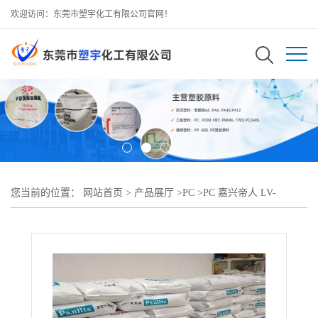
欢迎访问：东莞市塑宇化工有限公司官网！
您当前的位置：
网站首页
>
产品展厅
>
PC
>
PC 嘉兴帝人 LV-
2225YV-2阻燃性能