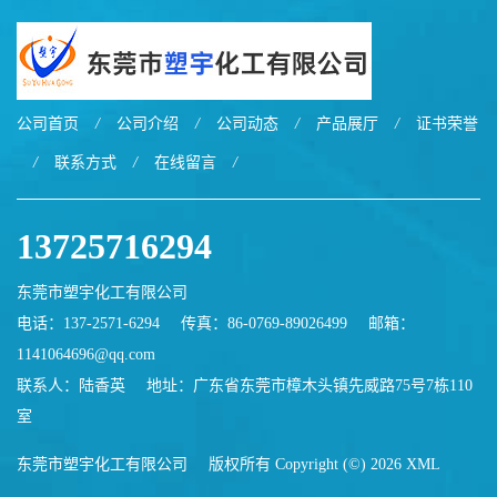
公司首页
/
公司介绍
/
公司动态
/
产品展厅
/
证书荣誉
/
联系方式
/
在线留言
/
13725716294
东莞市塑宇化工有限公司
电话：137-2571-6294
传真：86-0769-89026499
邮箱：
1141064696@qq.com
联系人：陆香英
地址：广东省东莞市樟木头镇先威路75号7栋110
室
东莞市塑宇化工有限公司
版权所有 Copyright (©) 2026
XML