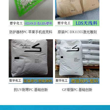
防护器材PC 苹果手机底壳料
原装PC DX11355激光雕刻
DX11354X货源充足，无后顾
LDS塑料 材质证明
之忧
抗UV耐寒PC 基础创新
GF增强PC 基础创新
EXL9034塑料
EXL5429S紫外线稳定 阻燃