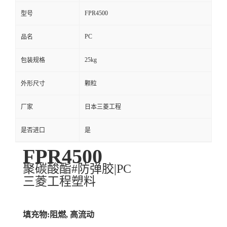
FPR4500
型号
PC
品名
25kg
包装规格
外形尺寸
颗粒
厂家
日本三菱工程
是否进口
是
FPR4500
聚碳酸酯#防弹胶|PC
三菱工程塑料
填充物:阻燃, 高流动