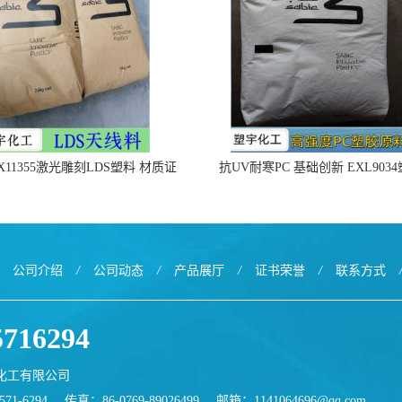
X11355激光雕刻LDS塑料 材质证
抗UV耐寒PC 基础创新 EXL903
明
公司介绍
/
公司动态
/
产品展厅
/
证书荣誉
/
联系方式
5716294
化工有限公司
71-6294
传真：86-0769-89026499
邮箱：
1141064696@qq.com