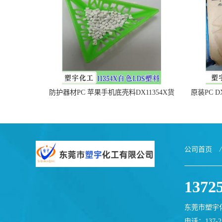
防护器材PC 苹果手机底壳料DX11354X货
原装PC D
源充足，无后顾之忧
公司首页
/
1372
东莞市塑宇
电话：137-25