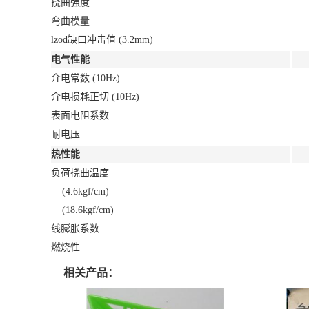
挠曲强度
弯曲模量
lzod缺口冲击值 (3.2mm)
电气性能
介电常数 (10Hz)
介电损耗正切 (10Hz)
表面电阻系数
耐电压
热性能
负荷挠曲温度
(4.6kgf/cm)
(18.6kgf/cm)
线膨胀系数
燃烧性
相关产品：