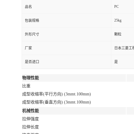
PC
品名
25kg
包装规格
外形尺寸
颗粒
厂家
日本三菱工
是否进口
是
物理性能
比重
成型收缩率(平行方向) (3mmt.100mm)
成型收缩率(垂直方向) (3mmt.100mm)
机械性能
拉伸强度
拉伸长度