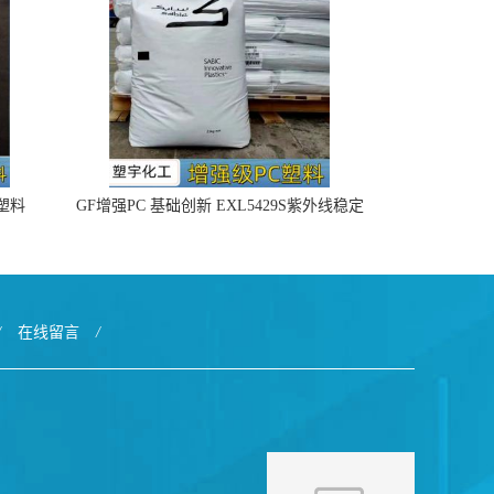
4塑料
GF增强PC 基础创新 EXL5429S紫外线稳定
阻燃
/
在线留言
/