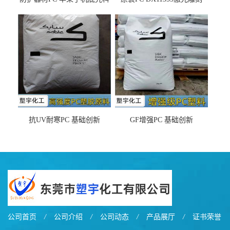
DX11354X货源充足，无后顾
LDS塑料 材质证明
之忧
抗UV耐寒PC 基础创新
GF增强PC 基础创新
EXL9034塑料
EXL5429S紫外线稳定 阻燃
公司首页
/
公司介绍
/
公司动态
/
产品展厅
/
证书荣誉