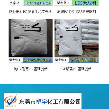
防护器材PC 苹果手机底壳料
原装PC DX11355激光雕刻
DX11354X货源充足，无后顾
LDS塑料 材质证明
之忧
抗UV耐寒PC 基础创新
GF增强PC 基础创新
EXL9034塑料
EXL5429S紫外线稳定 阻燃