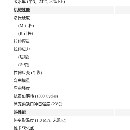
吸水率 (平衡, 23℃, 50% RH)
机械性能
洛氏硬度
(M 计秤)
(R 计秤)
拉伸模量
拉伸应力
(屈服)
(断裂)
拉伸应变 (断裂)
弯曲模量
弯曲强度
抗泰伯磨耗 (1000 Cycles)
简支梁缺口冲击强度 (23℃)
热性能
热变形温度 (1.8 MPa, 未退火)
维卡软化点