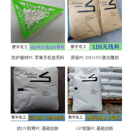
防护器材PC 苹果手机底壳料
原装PC DX11355激光雕刻
DX11354X货源充足，无后顾
LDS塑料 材质证明
之忧
抗UV耐寒PC 基础创新
GF增强PC 基础创新