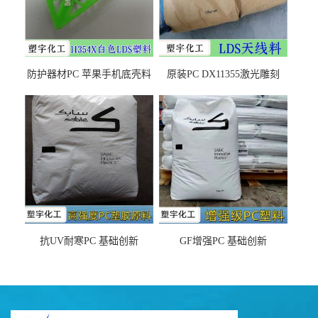
防护器材PC 苹果手机底壳料
原装PC DX11355激光雕刻
DX11354X货源充足，无后顾
LDS塑料 材质证明
之忧
抗UV耐寒PC 基础创新
GF增强PC 基础创新
EXL9034塑料
EXL5429S紫外线稳定 阻燃