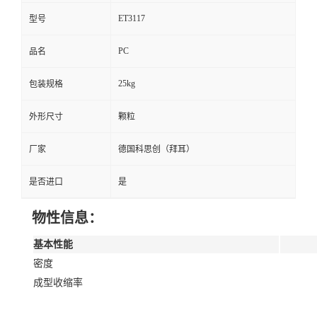
ET3117
型号
PC
品名
25kg
包装规格
外形尺寸
颗粒
厂家
德国科思创（拜耳）
是否进口
是
物性信息：
基本性能
密度
成型收缩率