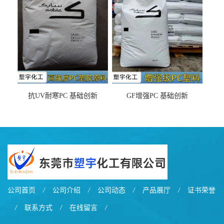
之忧
抗UV耐寒PC 基础创新
GF增强PC 基础创新
EXL9034塑料
EXL5429S紫外线稳定 阻燃
公司首页
/
公司介绍
/
公司动态
/
产品展厅
/
证书荣誉
/
联系方式
/
在线留言
/