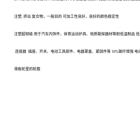
注塑, 挤出 复合物，一般目的 可加工性良好，良好的颜色稳定性
注塑超韧级 用于汽车内饰件，体育运动护具、地质勘探器材等耐低温制品 
连接器
插座、开关、电动工具部件、电器罩盖、紧固件等 10%玻纤增强 电
滑板轮里的轮箍