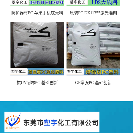
防护器材PC 苹果手机底壳料
原装PC DX11355激光雕刻
DX11354X货源充足，无后顾
LDS塑料 材质证明
之忧
抗UV耐寒PC 基础创新
GF增强PC 基础创新
EXL9034塑料
EXL5429S紫外线稳定 阻燃