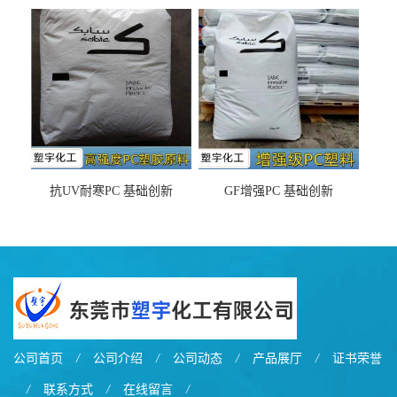
DX11354X货源充足，无后顾
LDS塑料 材质证明
之忧
抗UV耐寒PC 基础创新
GF增强PC 基础创新
EXL9034塑料
EXL5429S紫外线稳定 阻燃
公司首页
/
公司介绍
/
公司动态
/
产品展厅
/
证书荣誉
/
联系方式
/
在线留言
/