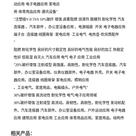
动应用·电子电器应用·家电应
用·体育用品应用·通讯设备"
"注塑级V-0 5VA 10%玻纤 增强 卤素阻燃 润滑剂 脱模剂 耐化学性 汽车
连接器 。汽车部件 ，办公室设备应用 。电源插座 ·开关·电子电器应用·
端子台 ·连接器 线圈骨架 ·家电应用 ·工业电气 ·电热壶·吹风筒配件
"
阻燃 耐化学性 良好的尺寸稳定性 良好的电气性能 良好的加工 热稳定
性好 低吸湿 自灭火 汽车应用 电气 电子 应用 工业应用
"20%玻纤增强 注射成型 高强度。高刚性。耐化学性 汽车连接器。汽车
部件，办公室设备应用。仪表仪器部件。电子电器 外壳。开关·电子电
器应用。连接器·线圈骨架·家电应用。照明应用
。工业电气。家居用品，电脑插头。户外电气"
30%玻纤增强 高流动性 耐化学性 电气/电子应用领域
30%玻纤增强 注射成型 高流动。高韧性。高刚性。耐化学性 发动机配
件。汽车连接器·汽车部件。办公室设备应用。户外运动应用·电子电器
应用·建筑应用·家电应用·工业应用·体育用品应用。家居用品。结构件
相关产品：