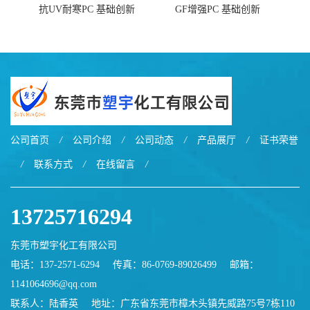
抗UV耐寒PC 基础创新
GF增强PC 基础创新
EXL9034塑料
EXL5429S紫外线稳定 阻燃
公司首页
/
公司介绍
/
公司动态
/
产品展厅
/
证书荣誉
/
联系方式
/
在线留言
/
13725716294
东莞市塑宇化工有限公司
电话：137-2571-6294
传真：86-0769-89026499
邮箱：
1141064696@qq.com
联系人：陆香英
地址：广东省东莞市樟木头镇先威路75号7栋110