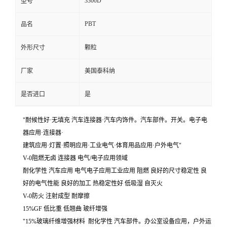
3300D
型号
PBT
品名
外形尺寸
颗粒
厂家
美国泰科纳
是否进口
是
"耐候性好·无填充 汽车连接器·汽车内饰件。汽车部件。开关。电子电
器应用·连接器·
建筑应用·灯置·照明应用·工业电气·体育用品应用·户外电气"
V-0阻燃无卤 连接器 电气/电子应用领域
耐化学性 汽车应用 电气电子应用工业应用 阻燃 良好的尺寸稳定性 良
好的电气性能 良好的加工 热稳定性好 低吸湿 自灭火
V-0防火 注射成型 耐摩擦
15%GF 低比重 低翘曲 玻纤增强
"15%玻璃纤维增强材料 耐化学性 汽车部件。办公室设备应用，户外运