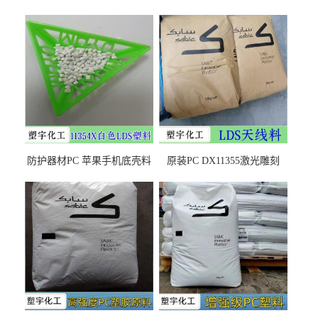
防护器材PC 苹果手机底壳料
原装PC DX11355激光雕刻
DX11354X货源充足，无后顾
LDS塑料 材质证明
之忧