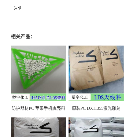
注塑
相关产品：
防护器材PC 苹果手机底壳料
原装PC DX11355激光雕刻
DX11354X货源充足，无后顾
LDS塑料 材质证明
之忧