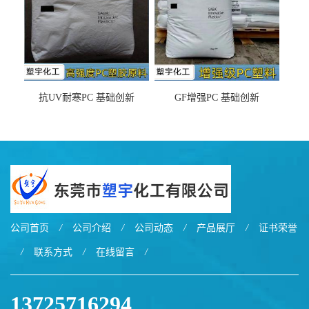
抗UV耐寒PC 基础创新
GF增强PC 基础创新
EXL9034塑料
EXL5429S紫外线稳定 阻燃
公司首页
/
公司介绍
/
公司动态
/
产品展厅
/
证书荣誉
/
联系方式
/
在线留言
/
13725716294