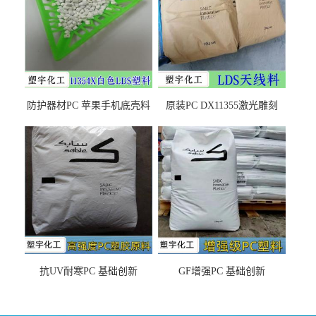
防护器材PC 苹果手机底壳料
原装PC DX11355激光雕刻
DX11354X货源充足，无后顾
LDS塑料 材质证明
之忧
抗UV耐寒PC 基础创新
GF增强PC 基础创新
EXL9034塑料
EXL5429S紫外线稳定 阻燃