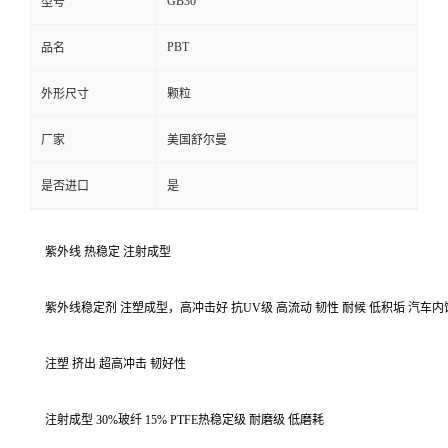
GB30
型号
PBT
品名
外形尺寸
颗粒
厂家
美国舒尔曼
是否进口
是
紫外线 热稳定 注射成型
紫外线稳定剂 注塑成型，高冲击好 抗UV级 高流动 韧性 耐候 低积垢 汽车
注塑 挤出 超高冲击 韧好性
注射成型 30%玻纤 15% PTFE热稳定级 耐磨级 低磨耗