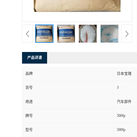
产品详请
品牌
日本宝理
3
货号
用途
汽车部件
500fp
牌号
500fp
型号