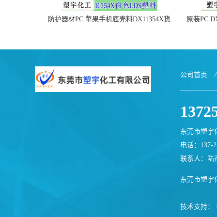
防护器材PC 苹果手机底壳料DX11354X货
原装PC D
源充足，无后顾之忧
公司首页
/
1372
东莞市塑宇
电话：137-25
联系人：陆
东莞市塑宇
技术支持：