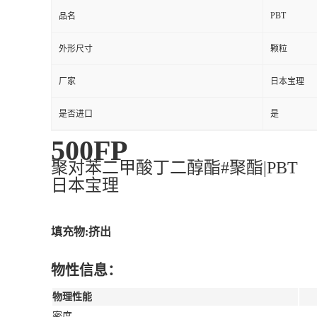
PBT
品名
外形尺寸
颗粒
厂家
日本宝理
是否进口
是
500FP
聚对苯二甲酸丁二醇酯#聚酯|PBT
日本宝理
填充物:挤出
物性信息：
物理性能
密度