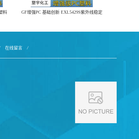
4塑料
GF增强PC 基础创新 EXL5429S紫外线稳定
阻燃
/
在线留言
/