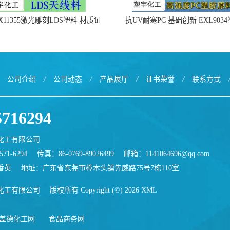
X11355激光雕刻LDS塑料 材质证
抗UV耐寒PC 基础创新 EXL903
明
公司介绍
/
公司动态
/
产品展厅
/
证书荣誉
/
联系方式
5716294
化工有限公司
71-6294
传真：86-0769-89026499
邮箱：
1141064696@qq.com
香英
地址：广东省东莞市樟木头镇先威路75号7栋110室
化工有限公司
版权所有 Copyright (©) 2026
XML
盖德化工网
食品商务网