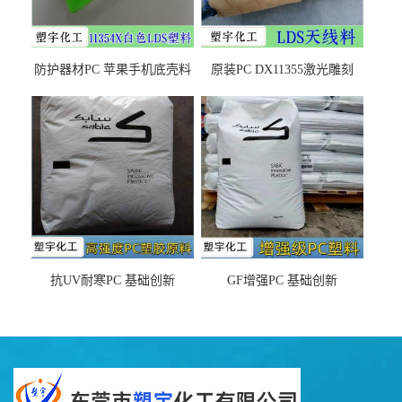
防护器材PC 苹果手机底壳料
原装PC DX11355激光雕刻
DX11354X货源充足，无后顾
LDS塑料 材质证明
之忧
抗UV耐寒PC 基础创新
GF增强PC 基础创新
EXL9034塑料
EXL5429S紫外线稳定 阻燃