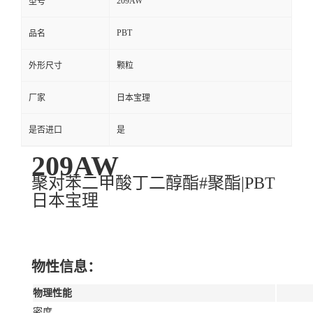
209AW
型号
PBT
品名
外形尺寸
颗粒
厂家
日本宝理
是否进口
是
209AW
聚对苯二甲酸丁二醇酯#聚酯|PBT
日本宝理
物性信息：
物理性能
密度