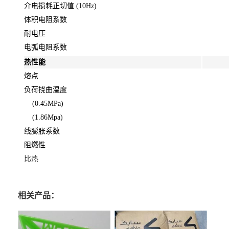
介电损耗正切值 (10Hz)
体积电阻系数
耐电压
电弧电阻系数
热性能
熔点
负荷挠曲温度
(0.45MPa)
(1.86Mpa)
线膨胀系数
阻燃性
比热
相关产品：