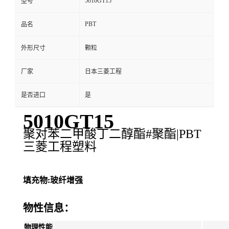
5010GT15
型号
PBT
品名
外形尺寸
颗粒
厂家
日本三菱工程
是否进口
是
5010GT15
聚对苯二甲酸丁二醇酯#聚酯|PBT
三菱工程塑料
填充物:玻纤增强
物性信息：
物理性能