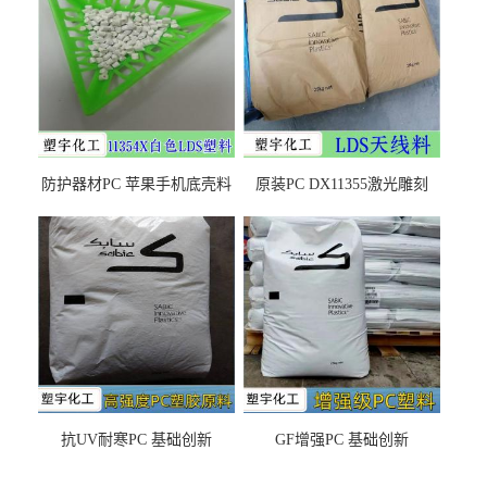
防护器材PC 苹果手机底壳料
原装PC DX11355激光雕刻
DX11354X货源充足，无后顾
LDS塑料 材质证明
之忧
抗UV耐寒PC 基础创新
GF增强PC 基础创新
EXL9034塑料
EXL5429S紫外线稳定 阻燃