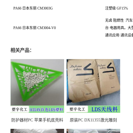
PA66 日本东丽 CM3003G
注塑级 GF15%
无卤 阻燃性
汽车
PA66 日本东丽 CM3004-V0
台·电器用具。大
通讯应用·通讯设备
相关产品：
防护器材PC 苹果手机底壳料
原装PC DX11355激光雕刻
DX11354X货源充足，无后顾
LDS塑料 材质证明