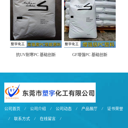
之忧
抗UV耐寒PC 基础创新
GF增强PC 基础创新
EXL9034塑料
EXL5429S紫外线稳定 阻燃
公司首页
/
公司介绍
/
公司动态
/
产品展厅
/
证书荣誉
/
联系方式
/
在线留言
/