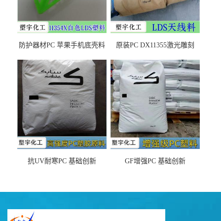
防护器材PC 苹果手机底壳料
原装PC DX11355激光雕刻
DX11354X货源充足，无后顾
LDS塑料 材质证明
之忧
抗UV耐寒PC 基础创新
GF增强PC 基础创新
EXL9034塑料
EXL5429S紫外线稳定 阻燃