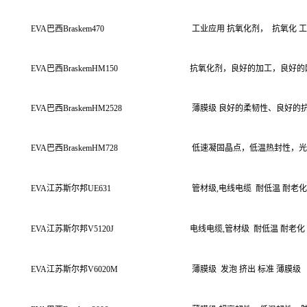
EVA
巴西
Braskem470
工业应用
抗氧化剂，
抗氧化
工
EVA
巴西
BraskemHM150
抗氧化剂，良好的加工，良好的刚度
EVA
巴西
BraskemHM2528
薄膜级
良好的柔韧性、良好的
EVA
巴西
BraskemHM728
低速凝固晶点，低温热封性，光
EVA
江苏斯尔邦
UE631
管材级
,
电线电缆
耐低温
耐老化
EVA
江苏斯尔邦
V5120J
电线电缆
,
管材级
耐低温
耐老化
EVA
江苏斯尔邦
V6020M
薄膜级
发泡
挤出
标准
薄膜级