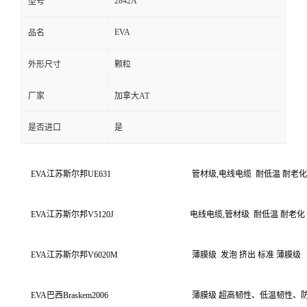
2842A
型号
EVA
品名
外形尺寸
颗粒
厂家
加拿大AT
是否进口
是
EVA
江苏斯尔邦
UE631
管材级
,
电线电缆
耐低温
耐老化
EVA
江苏斯尔邦
V5120J
电线电缆
,
管材级
耐低温
耐老化
EVA
江苏斯尔邦
V6020M
薄膜级
发泡
挤出
标准
薄膜级
EVA
巴西
Braskem2006
薄膜级
超高韧性、低温韧性、