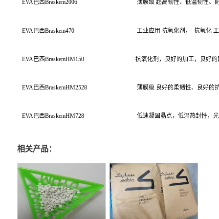
EVA
巴西
Braskem2006
薄膜级
超高韧性、低温韧性、
EVA
巴西
Braskem470
工业应用
抗氧化剂，
抗氧化
工
EVA
巴西
BraskemHM150
抗氧化剂，良好的加工，良好的刚度
EVA
巴西
BraskemHM2528
薄膜级
良好的柔韧性、良好的
EVA
巴西
BraskemHM728
低速凝固晶点，低温热封性，光
相关产品：