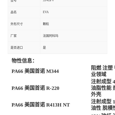
33-45PV
型号
EVA
品名
外形尺寸
颗粒
厂家
法国阿科玛
是否进口
是
物性信息：
阻燃 注塑
PA66 美国首诺 M344
业领域
注射成型 
PA66 美国首诺 R-220
油脂性能 
外壳
注射成型 
PA66 美国首诺 R413H NT
油性 脱模