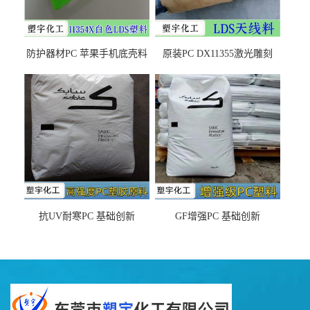
防护器材PC 苹果手机底壳料
原装PC DX11355激光雕刻
DX11354X货源充足，无后顾
LDS塑料 材质证明
之忧
抗UV耐寒PC 基础创新
GF增强PC 基础创新
EXL9034塑料
EXL5429S紫外线稳定 阻燃