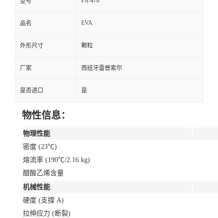
PA-470
型号
EVA
品名
外形尺寸
颗粒
厂家
西班牙雷普索尔
是否进口
是
物性信息：
物理性能
密度 (23℃)
熔流率 (190℃/2.16 kg)
醋酸乙烯含量
机械性能
硬度 (支撐 A)
拉伸应力 (断裂)