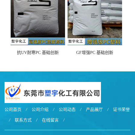
抗UV耐寒PC 基础创新
GF增强PC 基础创新
EXL9034塑料
EXL5429S紫外线稳定 阻燃
公司首页
/
公司介绍
/
公司动态
/
产品展厅
/
证书荣誉
/
联系方式
/
在线留言
/