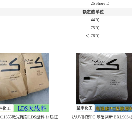
26
Shore D
额定值
单位
44
℃
75
℃
＜-76
℃
X11355激光雕刻LDS塑料 材质证
抗UV耐寒PC 基础创新 EXL903
明