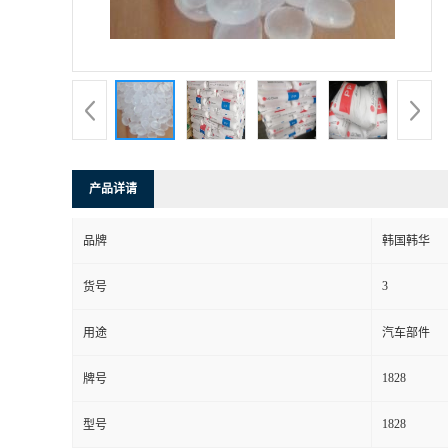
产品详请
品牌
韩国韩华
3
货号
用途
汽车部件
1828
牌号
1828
型号