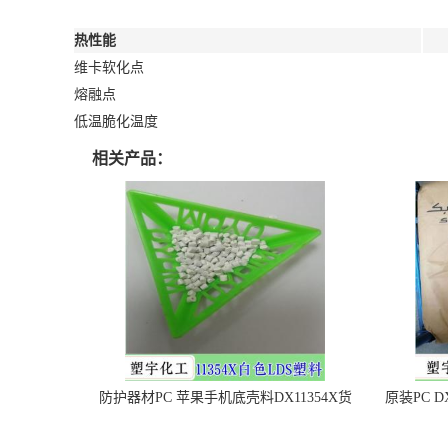
热性能
维卡软化点
熔融点
低温脆化温度
相关产品：
防护器材PC 苹果手机底壳料DX11354X货
原装PC D
源充足，无后顾之忧