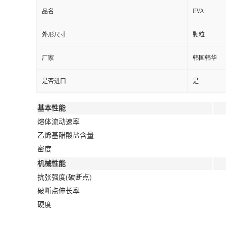
EVA
品名
外形尺寸
颗粒
厂家
韩国韩华
是否进口
是
基本性能
熔体流动速率
乙烯基醋酸盐含量
密度
机械性能
抗张强度(破断点)
破断点伸长率
硬度