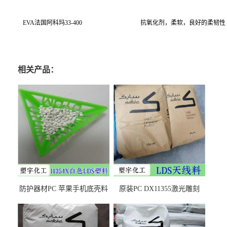
EVA
法国阿科玛
33-400
抗氧化剂，柔软，良好的柔韧性
相关产品：
防护器材PC 苹果手机底壳料
原装PC DX11355激光雕刻
DX11354X货源充足，无后顾
LDS塑料 材质证明
之忧