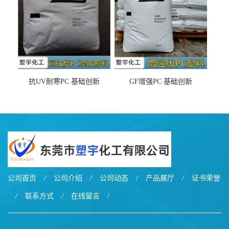
抗UV耐寒PC 基础创新
GF增强PC 基础创新
EXL9034塑料
EXL5429S紫外线稳定 阻燃
公司首页
/
公司介绍
/
公司动态
/
产品展厅
/
证书荣誉
/
联系方式
/
在线留言
/