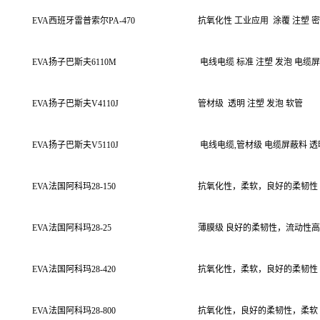
EVA
西班牙雷普索尔
PA-470
抗氧化性
工业应用
涂覆
注塑
密
EVA
扬子巴斯夫
6110M
电线电缆
标准
注塑
发泡
电缆屏
EVA
扬子巴斯夫
V4110J
管材级
透明 注塑 发泡 软管
EVA
扬子巴斯夫
V5110J
电线电缆
,
管材级
电缆屏蔽料
透
EVA
法国阿科玛
28-150
抗氧化性，柔软，良好的柔韧性
EVA
法国阿科玛
28-25
薄膜级
良好的柔韧性，流动性高
EVA
法国阿科玛
28-420
抗氧化性，柔软，良好的柔韧性
EVA
法国阿科玛
28-800
抗氧化性，良好的柔韧性，柔软