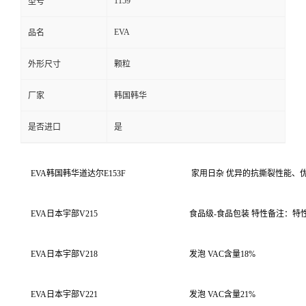
1159
型号
EVA
品名
外形尺寸
颗粒
厂家
韩国韩华
是否进口
是
EVA
韩国韩华道达尔
E153F
家用日杂
优异的抗撕裂性能、
EVA
日本宇部
V215
食品级
-
食品包装
特性备注：特
EVA
日本宇部
V218
发泡 VAC含量18%
EVA
日本宇部
V221
发泡
VAC
含量
21%