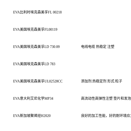
EVA
比利时埃克森美孚
FL 00218
EVA
美国埃克森美孚
FL00119
EVA
美国埃克森美孚
LD 730.09
电线电缆
热稳定
注塑
EVA
美国埃克森美孚
LD 783
EVA
美国埃克森美孚
UL02528CC
添加剂
:
热稳定剂
形式
:
粒子
EVA
意大利艾尼化学
MP34
高流动性高弹性注塑
垫片和发泡
EVA
新加坡聚烯烃
H2020
良好的加工性能，好的耐环境应