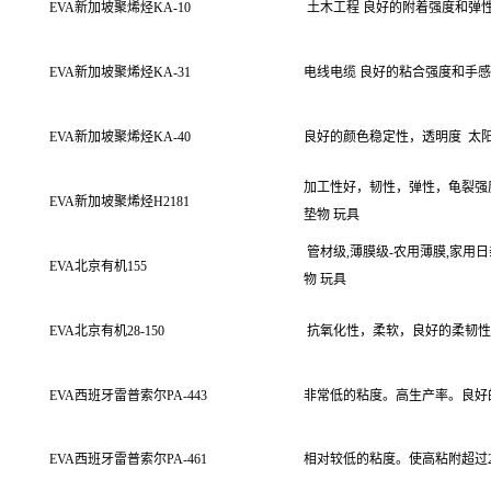
EVA
新加坡聚烯烃
KA-10
土木工程
良好的附着强度和弹
EVA
新加坡聚烯烃
KA-31
电线电缆
良好的粘合强度和手感
EVA
新加坡聚烯烃
KA-40
良好的颜色稳定性，透明度
太
加工性好，韧性，弹性，龟裂强
EVA
新加坡聚烯烃
H2181
垫物
玩具
管材级
,
薄膜级
-
农用薄膜
,
家用日
EVA
北京有机
155
物
玩具
EVA
北京有机
28-150
抗氧化性，柔软，良好的柔韧性
EVA
西班牙雷普索尔
PA-443
非常低的粘度。高生产率。良好
EVA
西班牙雷普索尔
PA-461
相对较低的粘度。使高粘附超过