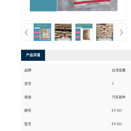
产品详请
品牌
台湾亚聚
3
货号
用途
汽车部件
EV103
牌号
EV103
型号