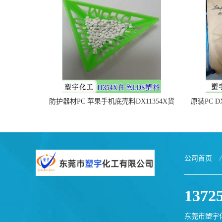
防护器材PC 苹果手机底壳料DX11354X货
原装PC D
源充足，无后顾之忧
公司首页
/
1372
东莞市塑宇