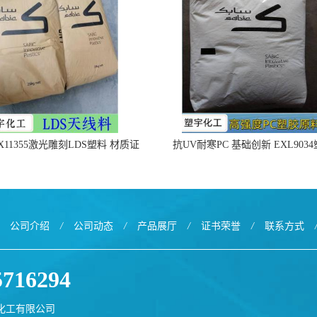
X11355激光雕刻LDS塑料 材质证
抗UV耐寒PC 基础创新 EXL903
明
公司介绍
/
公司动态
/
产品展厅
/
证书荣誉
/
联系方式
5716294
化工有限公司