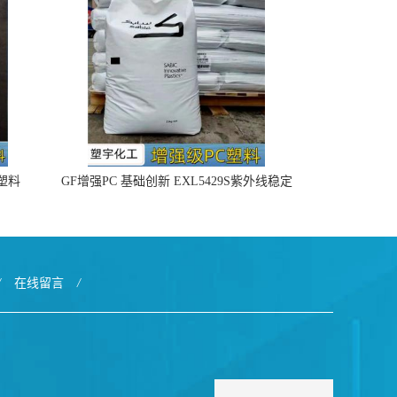
4塑料
GF增强PC 基础创新 EXL5429S紫外线稳定
阻燃
/
在线留言
/