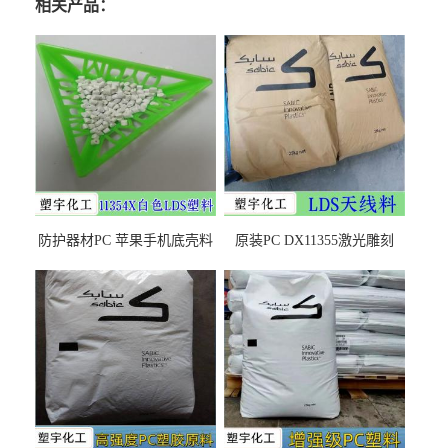
相关产品：
防护器材PC 苹果手机底壳料
原装PC DX11355激光雕刻
DX11354X货源充足，无后顾
LDS塑料 材质证明
之忧