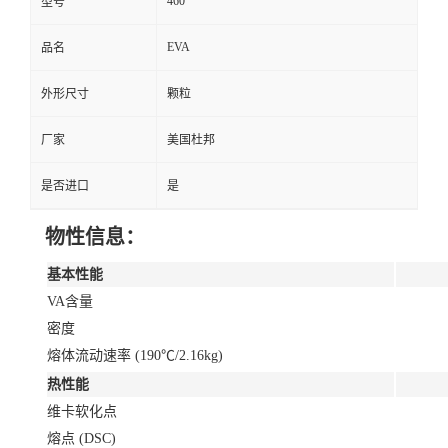
460
型号
EVA
品名
外形尺寸
颗粒
厂家
美国杜邦
是否进口
是
物性信息：
基本性能
VA含量
密度
熔体流动速率 (190℃/2.16kg)
热性能
维卡软化点
熔点 (DSC)