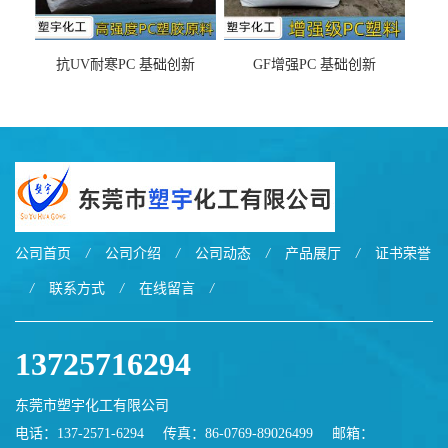
抗UV耐寒PC 基础创新
GF增强PC 基础创新
EXL9034塑料
EXL5429S紫外线稳定 阻燃
公司首页
/
公司介绍
/
公司动态
/
产品展厅
/
证书荣誉
/
联系方式
/
在线留言
/
13725716294
东莞市塑宇化工有限公司
电话：137-2571-6294
传真：86-0769-89026499
邮箱：