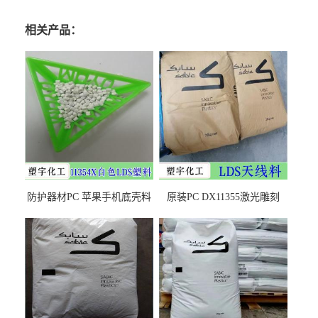
相关产品：
防护器材PC 苹果手机底壳料
原装PC DX11355激光雕刻
DX11354X货源充足，无后顾
LDS塑料 材质证明
之忧