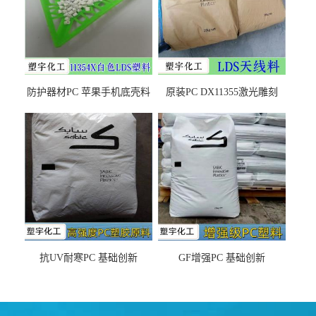
防护器材PC 苹果手机底壳料
原装PC DX11355激光雕刻
DX11354X货源充足，无后顾
LDS塑料 材质证明
之忧
抗UV耐寒PC 基础创新
GF增强PC 基础创新
EXL9034塑料
EXL5429S紫外线稳定 阻燃