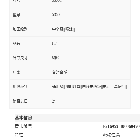
5350T
牌号
5350T
型号
加工级别
中空级|||喷涂|||
PP
品名
外形尺寸
颗粒
厂家
台湾台塑
用途级别
通用级|||照明灯具|||电线电缆级|||电动工具配件|||
是否进口
是
基本信息
黄卡编号
E216959-100060470
特性
流动性高