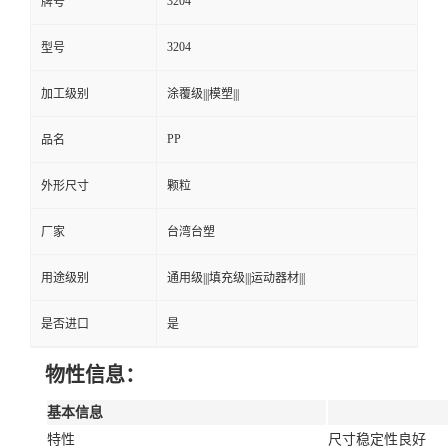
3204
牌号
3204
型号
加工级别
涂覆级|||模塑|||
PP
品名
外形尺寸
颗粒
厂家
台湾台塑
用途级别
通用级|||填充级|||运动器材|||
是否进口
是
物性信息：
基本信息
特性
尺寸稳定性良好