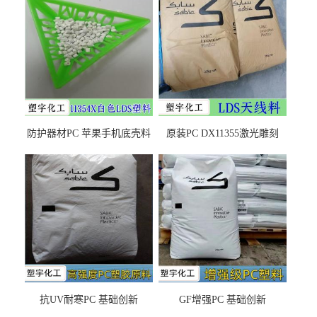
防护器材PC 苹果手机底壳料
原装PC DX11355激光雕刻
DX11354X货源充足，无后顾
LDS塑料 材质证明
之忧
抗UV耐寒PC 基础创新
GF增强PC 基础创新