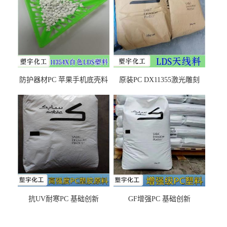
防护器材PC 苹果手机底壳料
原装PC DX11355激光雕刻
DX11354X货源充足，无后顾
LDS塑料 材质证明
之忧
抗UV耐寒PC 基础创新
GF增强PC 基础创新
EXL9034塑料
EXL5429S紫外线稳定 阻燃