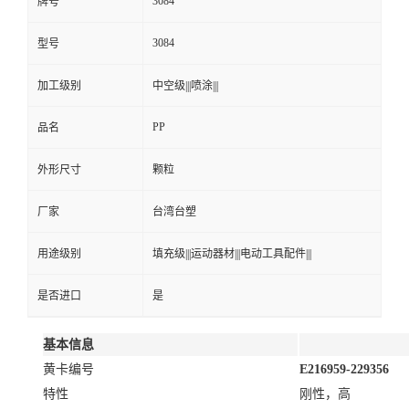
3084
牌号
3084
型号
加工级别
中空级|||喷涂|||
PP
品名
外形尺寸
颗粒
厂家
台湾台塑
用途级别
填充级|||运动器材|||电动工具配件|||
是否进口
是
基本信息
黄卡编号
E216959-229356
特性
刚性，高