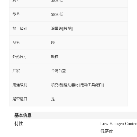
牌号
5003 低
型号
5003 低
加工级别
涂覆级|||模塑|||
PP
品名
外形尺寸
颗粒
厂家
台湾台塑
用途级别
填充级|||运动器材|||电动工具配件|||
是否进口
是
基本信息
特性
Low Halogen Conten
低密度