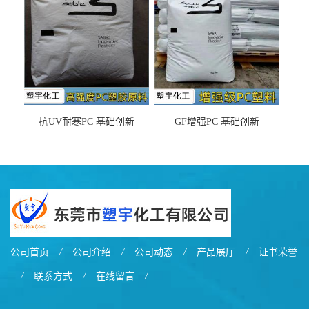
抗UV耐寒PC 基础创新
GF增强PC 基础创新
EXL9034塑料
EXL5429S紫外线稳定 阻燃
公司首页
/
公司介绍
/
公司动态
/
产品展厅
/
证书荣誉
/
联系方式
/
在线留言
/