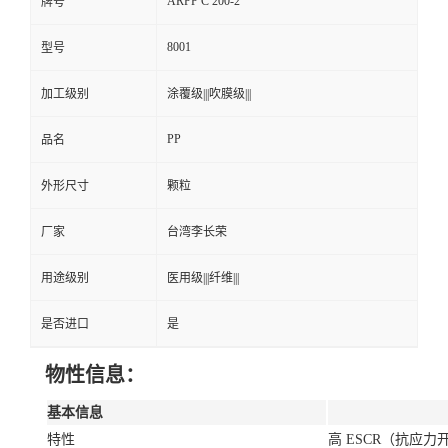
ARPP C 200-2
牌号
8001
型号
加工级别
涂覆级|||吹膜级|||
PP
品名
外形尺寸
颗粒
厂家
台湾李长荣
用途级别
医用级|||纤维|||
是否进口
是
物性信息：
基本信息
特性
高 ESCR（抗应力