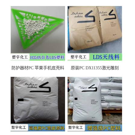
防护器材PC 苹果手机底壳料
原装PC DX11355激光雕刻
DX11354X货源充足，无后顾
LDS塑料 材质证明
之忧