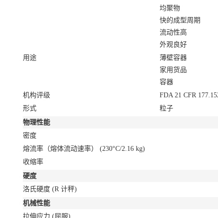
均聚物
快的成型周期
流动性高
外观良好
用途
薄壁容器
家用货品
容器
机构评级
FDA 21 CFR 177.15
形式
粒子
物理性能
密度
熔流率（熔体流动速率）
(230°C/2.16 kg)
收缩率
硬度
洛氏硬度
(R 计秤)
机械性能
拉伸应力
(屈服)