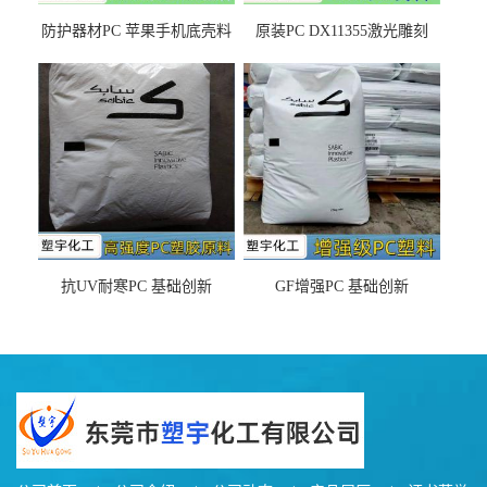
防护器材PC 苹果手机底壳料
原装PC DX11355激光雕刻
DX11354X货源充足，无后顾
LDS塑料 材质证明
之忧
抗UV耐寒PC 基础创新
GF增强PC 基础创新
EXL9034塑料
EXL5429S紫外线稳定 阻燃