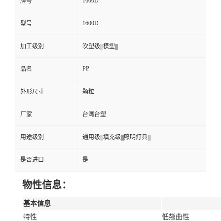
1600D
牌号
1600D
型号
加工级别
吹塑级|||模塑|||
PP
品名
外形尺寸
颗粒
厂家
台湾台塑
用途级别
通用级|||填充级|||照明灯具|||
是否进口
是
物性信息：
基本信息
特性
低翘曲性